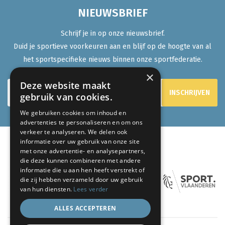
NIEUWSBRIEF
Schrijf je in op onze nieuwsbrief.
Duid je sportieve voorkeuren aan en blijf op de hoogte van al
het sportspecifieke nieuws binnen onze sportfederatie.
×
Deze website maakt
gebruik van cookies.
We gebruiken cookies om inhoud en
advertenties te personaliseren en om ons
verkeer te analyseren. We delen ook
informatie over uw gebruik van onze site
met onze advertentie- en analysepartners,
ONZE PARTNERS:
die deze kunnen combineren met andere
informatie die u aan hen heeft verstrekt of
die zij hebben verzameld door uw gebruik
van hun diensten.
Lees verder
ALLES ACCEPTEREN