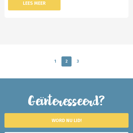
LEES MEER
1
2
3
Geïnteresseerd?
WORD NU LID!