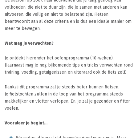
Ga daarom op zoek naar activiteiten die je lang genoeg kan
volhouden, die niet te duur zijn, die je samen met anderen kan
uitvoeren, die veilig en niet te belastend zijn. Fietsen
beantwoordt aan al deze criteria en is dus een ideale manier om
meer te bewegen.
Wat mag je verwachten?
Je ontdekt hieronder het oefenprogramma (10-weken).
Daarnaast mag je nog bijkomende tips en tricks verwachten rond
training, voeding, getuigenissen en uiteraard ook de fiets zelf.
Dankzij dit programma zal je steeds beter kunnen fietsen.
Je fietstochten zullen in de loop van het programma steeds
makkelijker en vlotter verlopen. En, je zal je gezonder en fitter
voelen.
Vooraleer je begint…
We weten allemaal dat bewegen goed voor ons is. Maar