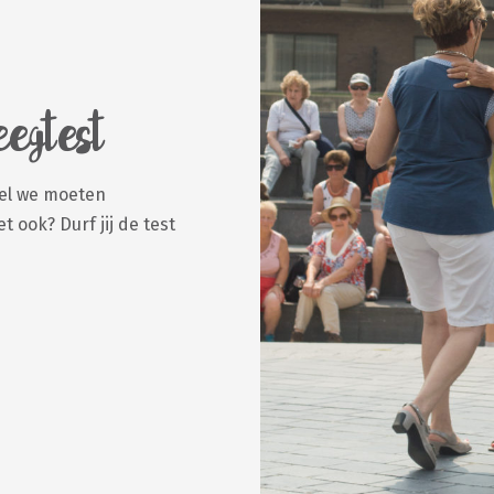
egtest
el we moeten
 ook? Durf jij de test