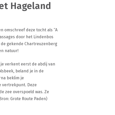
het Hageland
n omschreef deze tocht als “A
passages door het Lindenbos
er de gekende Chartreuzenberg
en natuur!
e verkent eerst de abdij van
lsbeek, beland je in de
rna beklim je
e vertrekpunt. Deze
 de zee overspoeld was. Ze
Bron: Grote Route Paden)