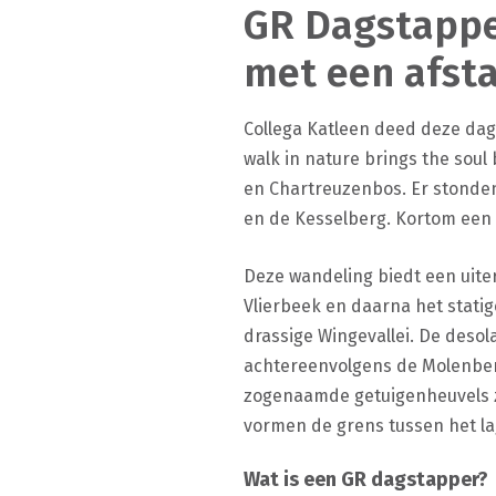
GR Dagstapper
met een afst
Collega Katleen deed deze dag
walk in nature brings the sou
en Chartreuzenbos. Er stonde
en de Kesselberg. Kortom een t
Deze wandeling biedt een uite
Vlierbeek en daarna het stati
drassige Wingevallei. De deso
achtereenvolgens de Molenberg
zogenaamde getuigenheuvels zij
vormen de grens tussen het la
Wat is een GR dagstapper?