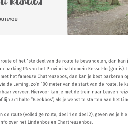
ou kanaal
OUTEYOU
e route of het 1ste deel van de route te bewandelen, dan kan
an parking P4 van het Provinciaal domein Kessel-lo (gratis). 
 met het fameuze Chatreuzebos, dan kan je best parkeren o
 via de Leming, zo’n 100 meter van de start van de route. Je 
baar vervoer. Hiervoor kan je met de trein naar Leuven rei
 lijn 371 halte “Bleekbos”, als je wenst te starten aan het Li
de route (volledige route, deel 1 en deel 2), geven we je hie
 info over het Lindenbos en Chartreuzenbos.