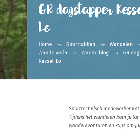
GR dagstapper Kesse
Lo
Home
Sporttakken
Wandelen
Wandelvaria
Wandelblog
GR dag
Kessel-Lo
Sporttechnisch medewerker Katle
Tijdens het wandelen kom je lang
wandelavonturen en -tips om jull