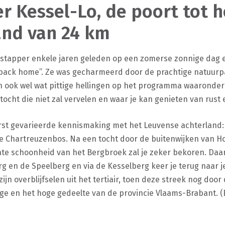
 Kessel-Lo, de poort tot 
and van 24 km
stapper enkele jaren geleden op een zomerse zonnige dag e
l back home”. Ze was gecharmeerd door de prachtige natuur
n ook wel wat pittige hellingen op het programma waarond
ocht die niet zal vervelen en waar je kan genieten van rust 
rst gevarieerde kennismaking met het Leuvense achterland: j
ge Chartreuzenbos. Na een tocht door de buitenwijken van Ho
late schoonheid van het Bergbroek zal je zeker bekoren. Daa
 en de Speelberg en via de Kesselberg keer je terug naar j
n overblijfselen uit het tertiair, toen deze streek nog door
ge en het hoge gedeelte van de provincie Vlaams-Brabant. (