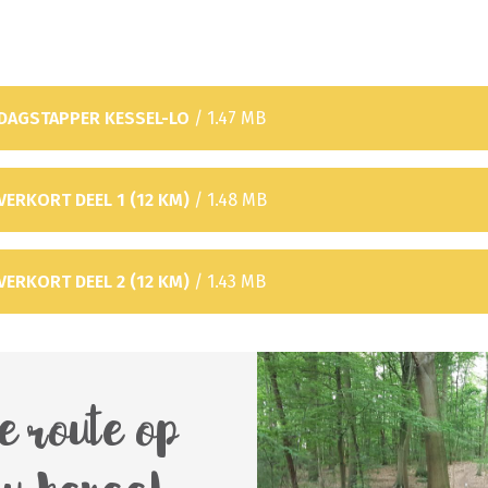
 DAGSTAPPER KESSEL-LO
/ 1.47 MB
VERKORT DEEL 1 (12 KM)
/ 1.48 MB
VERKORT DEEL 2 (12 KM)
/ 1.43 MB
e route op