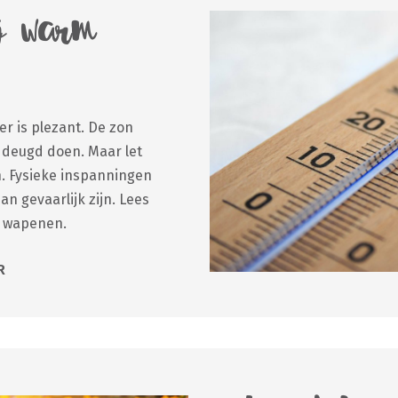
ij warm
r is plezant. De zon
n deugd doen. Maar let
. Fysieke inspanningen
n gevaarlijk zijn. Lees
an wapenen.
R