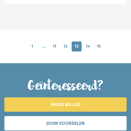
1
…
11
12
13
14
15
Geïnteresseerd?
WORD NU LID!
JOUW VOORDELEN