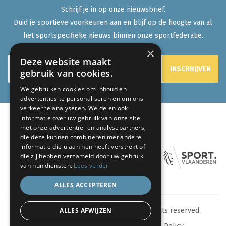
Schrijf je in op onze nieuwsbrief.
Duid je sportieve voorkeuren aan en blijf op de hoogte van al
het sportspecifieke nieuws binnen onze sportfederatie.
×
Deze website maakt
gebruik van cookies.
We gebruiken cookies om inhoud en
advertenties te personaliseren en om ons
verkeer te analyseren. We delen ook
informatie over uw gebruik van onze site
met onze advertentie- en analysepartners,
ONZE PARTNERS:
die deze kunnen combineren met andere
informatie die u aan hen heeft verstrekt of
die zij hebben verzameld door uw gebruik
van hun diensten.
Lees verder
ALLES ACCEPTEREN
ALLES AFWIJZEN
© 2024 eenlevenlangsporten.be - All rights reserved.