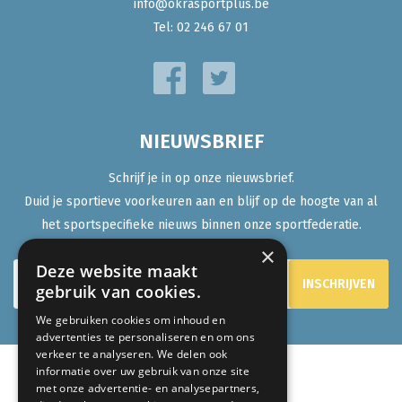
info@okrasportplus.be
Tel:
02 246 67 01
NIEUWSBRIEF
Schrijf je in op onze nieuwsbrief.
Duid je sportieve voorkeuren aan en blijf op de hoogte van al
het sportspecifieke nieuws binnen onze sportfederatie.
×
Deze website maakt
gebruik van cookies.
We gebruiken cookies om inhoud en
advertenties te personaliseren en om ons
verkeer te analyseren. We delen ook
informatie over uw gebruik van onze site
met onze advertentie- en analysepartners,
ONZE PARTNERS: