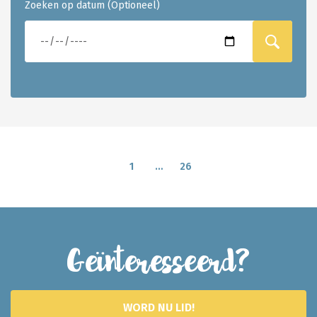
Zoeken op datum (Optioneel)
1
…
26
Geïnteresseerd?
WORD NU LID!