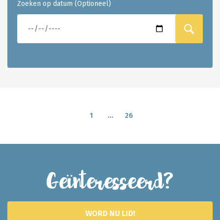
Zoeken op datum (Optioneel)
1
…
26
Geïnteresseerd?
WORD NU LID!