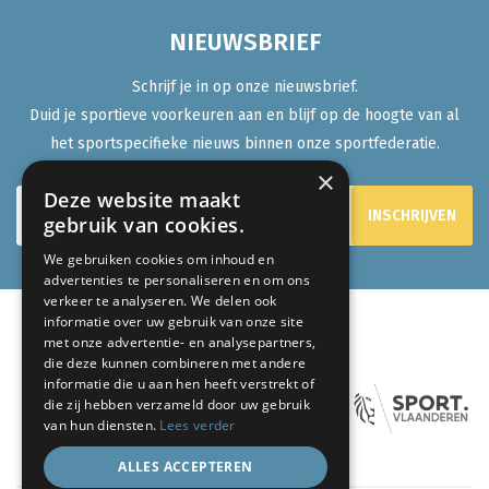
NIEUWSBRIEF
Schrijf je in op onze nieuwsbrief.
Duid je sportieve voorkeuren aan en blijf op de hoogte van al
het sportspecifieke nieuws binnen onze sportfederatie.
×
Deze website maakt
gebruik van cookies.
We gebruiken cookies om inhoud en
advertenties te personaliseren en om ons
verkeer te analyseren. We delen ook
informatie over uw gebruik van onze site
met onze advertentie- en analysepartners,
ONZE PARTNERS:
die deze kunnen combineren met andere
informatie die u aan hen heeft verstrekt of
die zij hebben verzameld door uw gebruik
van hun diensten.
Lees verder
ALLES ACCEPTEREN