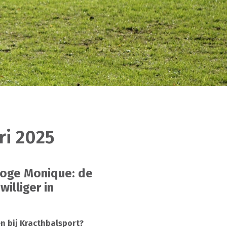
ri 2025
ooge Monique: de
illiger in
en bij Kracthbalsport?