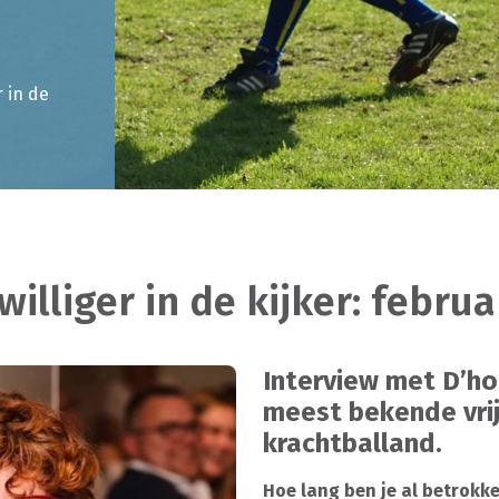
r in de
williger in de kijker: februa
Interview met D’h
meest bekende vrijw
krachtballand.
Hoe lang ben je al betrokk