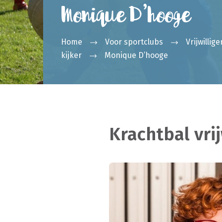
Monique D’hooge
Home
Voor sportclubs
Vrijwillige
kijker
Monique D’hooge
Krachtbal vrij