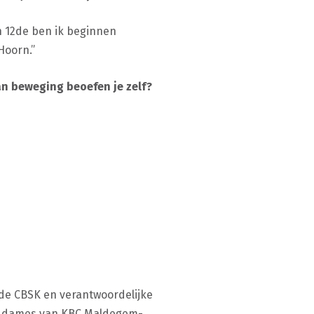
n 12de ben ik beginnen
Hoorn.”
n beweging beoefen je zelf?
 de CBSK en verantwoordelijke
 de dames van KBC Maldegem-