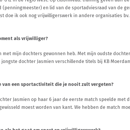
id (penningmeester) en lid van de sportadviesraad van de ge
t doe ik ook nog vrijwilligerswerk in andere organisaties bv. c
ment als vrijwilliger?
en met mijn dochters gewonnen heb. Met mijn oudste dochte
 jongste dochter Jasmien verschillende titels bij KB Moerdam
van een sportactiviteit die je nooit zult vergeten?
chter Jasmien op haar 6 jaar de eerste match speelde met de
ust gewisseld moest worden van kant. We hebben de match m