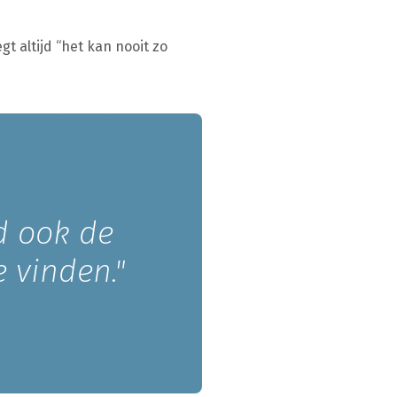
t altijd “het kan nooit zo
jd ook de
e vinden."