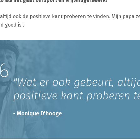
o als het gaat om sport en vrijwilligerswerk?
ltijd ook de positieve kant proberen te vinden. Mijn papa zeg
d goed is”.
"Wat er ook gebeurt, alti
positieve kant proberen t
- Monique D'hooge