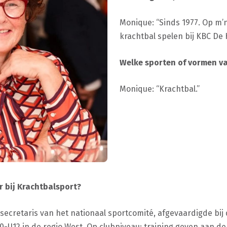
Monique: “Sinds 1977. Op m’
krachtbal spelen bij KBC De 
Welke sporten of vormen va
Monique: “Krachtbal.”
er bij Krachtbalsport?
secretaris van het nationaal sportcomité, afgevaardigde bij
0-U12 in de regio West. Op clubniveau: training geven aan