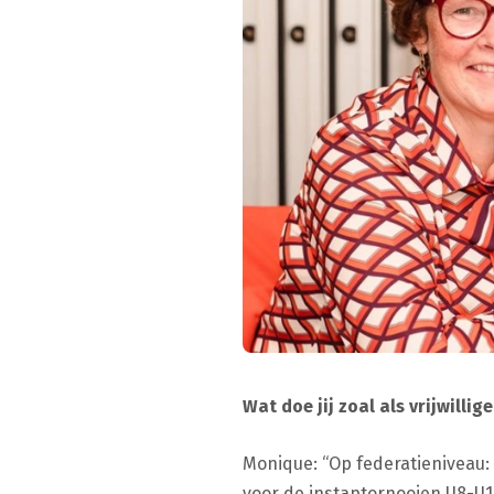
Wat doe jij zoal als vrijwillig
Monique: “Op federatieniveau: 
voor de instaptornooien U8-U1