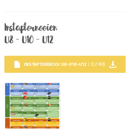
Instaptornooien
U8 – U10 – U12
INSTAPTORNOOI U8-U10-U12
/ 0.2 MB