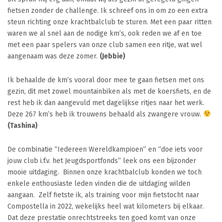
fietsen zonder de challenge. Ik schreef ons in om zo een extra
steun richting onze krachtbalclub te sturen. Met een paar ritten
waren we al snel aan de nodige km’s, ook reden we af en toe
met een paar spelers van onze club samen een ritje, wat wel
aangenaam was deze zomer.
(Jebbie)
Ik behaalde de km’s vooral door mee te gaan fietsen met ons
gezin, dit met zowel mountainbiken als met de koersfiets, en de
rest heb ik dan aangevuld met dagelijkse ritjes naar het werk.
Deze 267 km’s heb ik trouwens behaald als zwangere vrouw.
(Tashina)
De combinatie “Iedereen Wereldkampioen” en “doe iets voor
jouw club i.f.v. het Jeugdsportfonds” leek ons een bijzonder
mooie uitdaging. Binnen onze krachtbalclub konden we toch
enkele enthousiaste leden vinden die de uitdaging wilden
aangaan. Zelf fietste ik, als training voor mijn fietstocht naar
Compostella in 2022, wekelijks heel wat kilometers bij elkaar.
Dat deze prestatie onrechtstreeks ten goed komt van onze