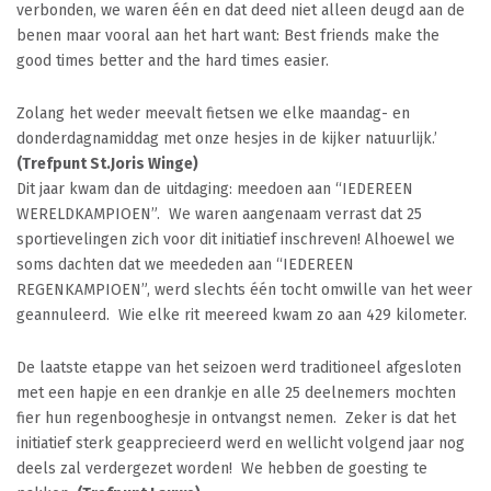
verbonden, we waren één en dat deed niet alleen deugd aan de
benen maar vooral aan het hart want: Best friends make the
good times better and the hard times easier.
Zolang het weder meevalt fietsen we elke maandag- en
donderdagnamiddag met onze hesjes in de kijker natuurlijk.’
(Trefpunt St.Joris Winge)
Dit jaar kwam dan de uitdaging: meedoen aan “IEDEREEN
WERELDKAMPIOEN”. We waren aangenaam verrast dat 25
sportievelingen zich voor dit initiatief inschreven! Alhoewel we
soms dachten dat we meededen aan “IEDEREEN
REGENKAMPIOEN”, werd slechts één tocht omwille van het weer
geannuleerd. Wie elke rit meereed kwam zo aan 429 kilometer.
De laatste etappe van het seizoen werd traditioneel afgesloten
met een hapje en een drankje en alle 25 deelnemers mochten
fier hun regenbooghesje in ontvangst nemen. Zeker is dat het
initiatief sterk geapprecieerd werd en wellicht volgend jaar nog
deels zal verdergezet worden! We hebben de goesting te