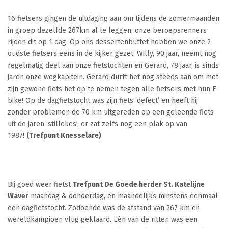
16 fietsers gingen de uitdaging aan om tijdens de zomermaanden
in groep dezelfde 267km af te leggen, onze beroepsrenners
rijden dit op 1 dag. Op ons dessertenbuffet hebben we onze 2
oudste fietsers eens in de kijker gezet: Willy, 90 jaar, neemt nog
regelmatig deel aan onze fietstochten en Gerard, 78 jaar, is sinds
jaren onze wegkapitein. Gerard durft het nog steeds aan om met
zijn gewone fiets het op te nemen tegen alle fietsers met hun E-
bike! Op de dagfietstocht was zijn fiets ‘defect’ en heeft hij
zonder problemen de 70 km uitgereden op een geleende fiets
uit de jaren ‘stillekes’, er zat zelfs nog een plak op van
1987!
(Trefpunt Knesselare)
Bij goed weer fietst
Trefpunt De Goede herder St. Katelijne
Waver
maandag & donderdag, en maandelijks minstens eenmaal
een dagfietstocht. Zodoende was de afstand van 267 km en
wereldkampioen vlug geklaard. Eén van de ritten was een