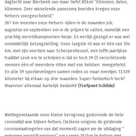
dagtocht naar Bierbeek van maar liefst 85km! “Klimmen, dalen,
klimmen. Zeer wisselende panorama beelden kregen onze
fietsers voorgeschoteld.”
267 km moesten onze fietsers rijden in de maanden juli,
augustus en september om in de prijzen te vallen, namelijk een
prachtig wereldkampioenen-hesje. En eerlijk gezegd er was wel
onmiddellijk belangstelling. Onze langste rit was er één van 104
km, met zijn veertien naar Scherpenheuvel, een toffe jaarlijkse
traditie! Leuk om te schrijven is dat er toch 39 (!) verschillende
mensen één of meerdere ritten met ons hebben meegefietst.
En alle 39 sportievelingen samen reden zo maar eventjes 13.539
kilometer bij elkaar op drie maanden. Super fantastisch toch?
Waarvoor allemaal hartelijk bedankt!
(Trefpunt Schilde)
Niettegenstaande onze kleine kerngroep gedurende de hele
coronatijd was blijven fietsen, (telkens volgens de geldende
coronamaatregelen van dat moment) zagen we de uitdaging ”
iedereen wereldkampioen” om samen 267km te fietsen niet