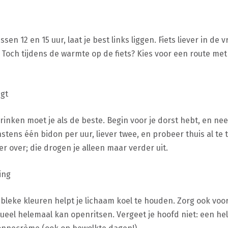
sen 12 en 15 uur, laat je best links liggen. Fiets liever in de
 Toch tijdens de warmte op de fiets? Kies voor een route me
jgt
drinken moet je als de beste. Begin voor je dorst hebt, en n
ens één bidon per uur, liever twee, en probeer thuis al te 
ter over; die drogen je alleen maar verder uit.
ing
n bleke kleuren helpt je lichaam koel te houden. Zorg ook v
ntueel helemaal kan openritsen. Vergeet je hoofd niet: een he