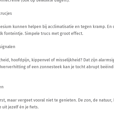
onnecrème (ook op bewolkte dagen!).
trucjes
esium kunnen helpen bij acclimatisatie en tegen kramp. En
lk fonteintje. Simpele trucs met groot effect.
signalen
gheid, hoofdpijn, kippenvel of misselijkheid? Dat zijn alarmsi
Oververhitting of een zonnesteek kan je tocht abrupt beëindig
en
st, maar vergeet vooral niet te genieten. De zon, de natuur, h
it jezelf én je fiets.