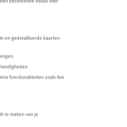
 een uitstekende keuze voor
rm en gedetailleerde kaarten
ningen.
standigheden.
a functionaliteiten zoals live
ik te maken van je