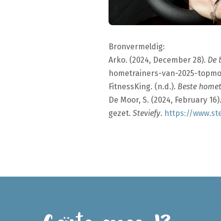
Bronvermeldig:
Arko. (2024, December 28).
De 
hometrainers-van-2025-topmod
FitnessKing. (n.d.).
Beste homet
De Moor, S. (2024, February 16)
gezet.
Steviefy
.
https://www.st