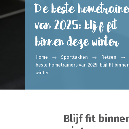
De beste hometraine
van 2025: blijf fit
binnen deze winter
Home
Sporttakken
Fietsen
beste hometrainers van 2025: blijf fit binne
winter
Blijf fit binn