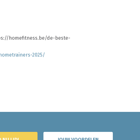
tps://homefitness.be/de-beste-
-hometrainers-2025/
 NU LID!
JOUW VOORDELEN