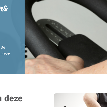
rs
De
n deze
en deze