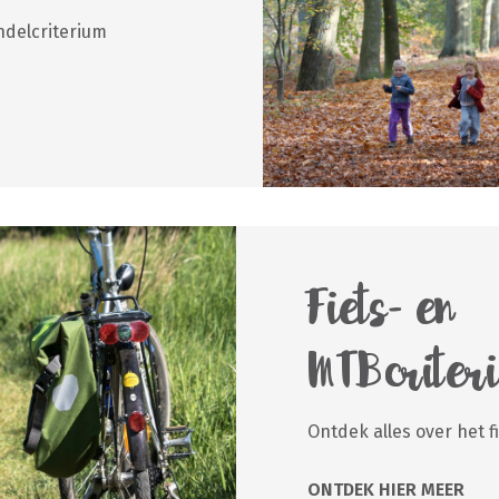
ndelcriterium
Fiets- en
MTBcriter
Ontdek alles over het f
ONTDEK HIER MEER