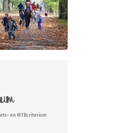
ium
iets- en MTBcriterium