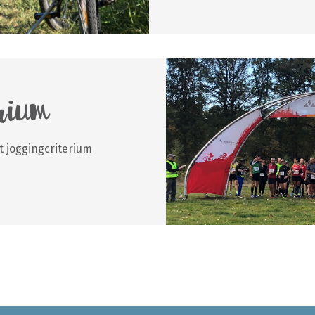
erium
t joggingcriterium