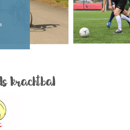
s
ds krachtbal