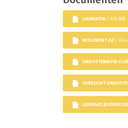
LAUREATEN
/ 0.13 MB
REGLEMENT JSF
/ 0.4
ONKOSTENNOTA CLU
OVERZICHT ONKOST
LEIDRAAD JEUGDBELE