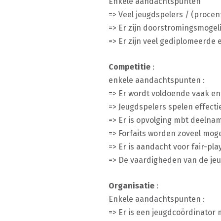
Enkele aandachtspunten
=> Veel jeugdspelers / (procen
=> Er zijn doorstromingsmogeli
=> Er zijn veel gediplomeerde 
Competitie
:
enkele aandachtspunten :
=> Er wordt voldoende vaak en
=> Jeugdspelers spelen effecti
=> Er is opvolging mbt deelna
=> Forfaits worden zoveel mog
=> Er is aandacht voor fair-pla
=> De vaardigheden van de je
Organisatie
:
Enkele aandachtspunten :
=> Er is een jeugdcoördinator