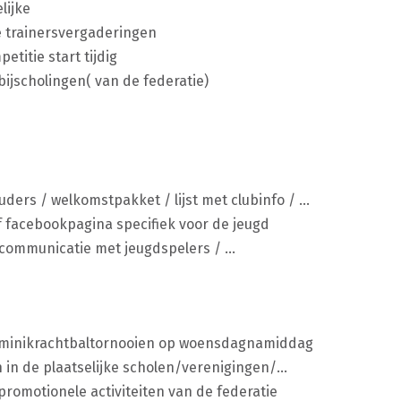
lijke
ke trainersvergaderingen
titie start tijdig
ijscholingen( van de federatie)
d
ouders / welkomstpakket / lijst met clubinfo / …
f facebookpagina specifiek voor de jeugd
 communicatie met jeugdspelers / …
 minikrachtbaltornooien op woensdagnamiddag
n in de plaatselijke scholen/verenigingen/…
romotionele activiteiten van de federatie