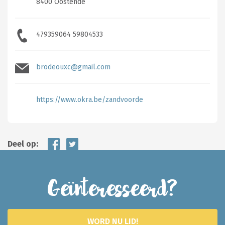
8400 Oostende
479359064 59804533
brodeouxc@gmail.com
https://www.okra.be/zandvoorde
Deel op:
Geïnteresseerd?
WORD NU LID!