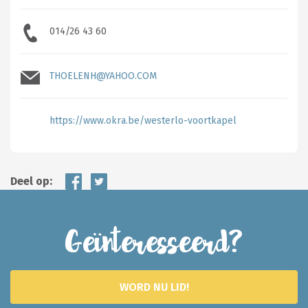
014/26 43 60
THOELENH@YAHOO.COM
https://www.okra.be/westerlo-voortkapel
Deel op:
Geïnteresseerd?
WORD NU LID!