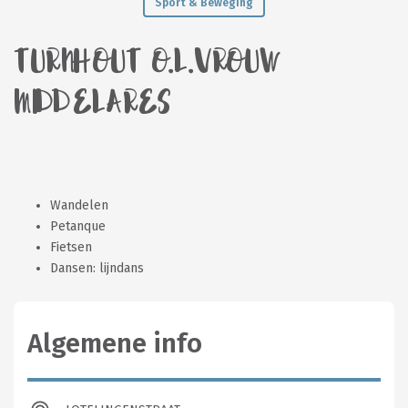
Sport & Beweging
TURNHOUT O.L.VROUW
MIDDELARES
Wandelen
Petanque
Fietsen
Dansen: lijndans
Algemene info