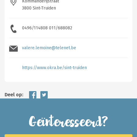
Kommanderijstraat
3800 Sint-Truiden
0496/114808 011/688082
valere.lemoine@telenet.be
https://www.okra.be/sint-truiden
Deel op:
Geïnteresseerd?