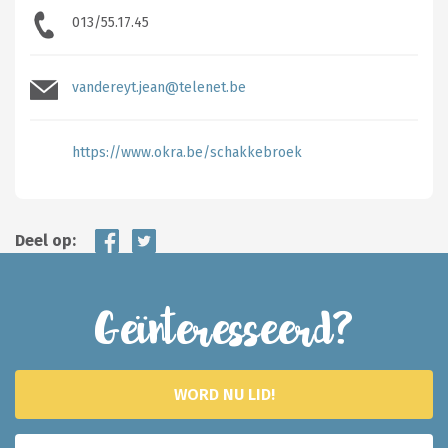
013/55.17.45
vandereyt.jean@telenet.be
https://www.okra.be/schakkebroek
Deel op:
Geïnteresseerd?
WORD NU LID!