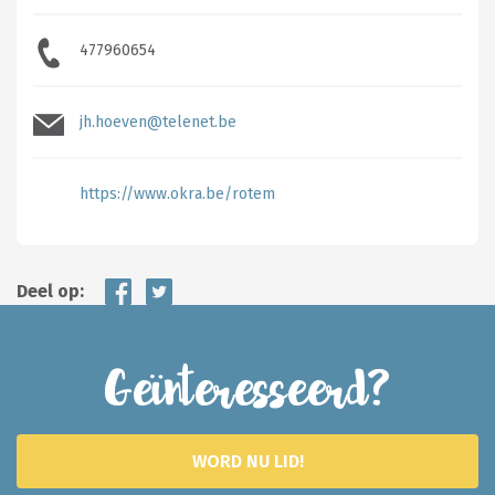
477960654
jh.hoeven@telenet.be
https://www.okra.be/rotem
Deel op:
Geïnteresseerd?
WORD NU LID!