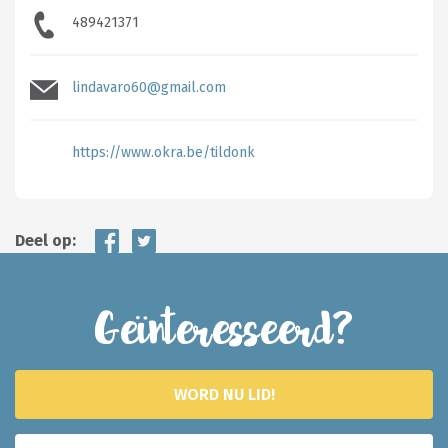
489421371
lindavaro60@gmail.com
https://www.okra.be/tildonk
Deel op:
Geïnteresseerd?
WORD NU LID!