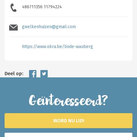
486711356 11794224
gwelkenhuizen@gmail.com
https://www.okra.be/linde-wauberg
Deel op:
Geïnteresseerd?
WORD NU LID!