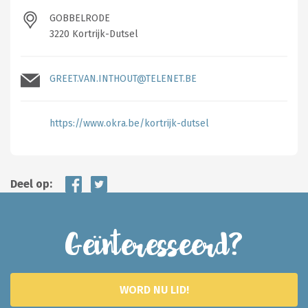
GOBBELRODE
3220 Kortrijk-Dutsel
GREET.VAN.INTHOUT@TELENET.BE
https://www.okra.be/kortrijk-dutsel
Deel op:
Geïnteresseerd?
WORD NU LID!