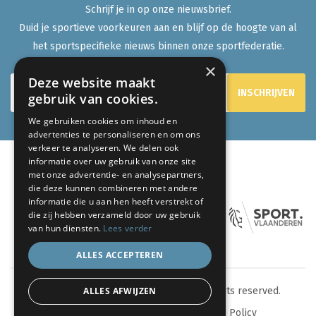
Schrijf je in op onze nieuwsbrief.
Duid je sportieve voorkeuren aan en blijf op de hoogte van al
het sportspecifieke nieuws binnen onze sportfederatie.
×
Deze website maakt
gebruik van cookies.
We gebruiken cookies om inhoud en
advertenties te personaliseren en om ons
verkeer te analyseren. We delen ook
informatie over uw gebruik van onze site
met onze advertentie- en analysepartners,
ONZE PARTNERS:
die deze kunnen combineren met andere
informatie die u aan hen heeft verstrekt of
die zij hebben verzameld door uw gebruik
van hun diensten.
Lees verder
ALLES ACCEPTEREN
ALLES AFWIJZEN
© 2024 eenlevenlangsporten.be - All rights reserved.
Sitemap
Privacy Policy
Cookie Policy