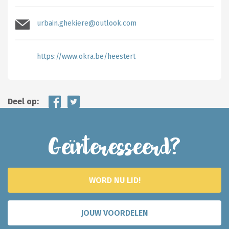
urbain.ghekiere@outlook.com
https://www.okra.be/heestert
Deel op:
Geïnteresseerd?
WORD NU LID!
JOUW VOORDELEN