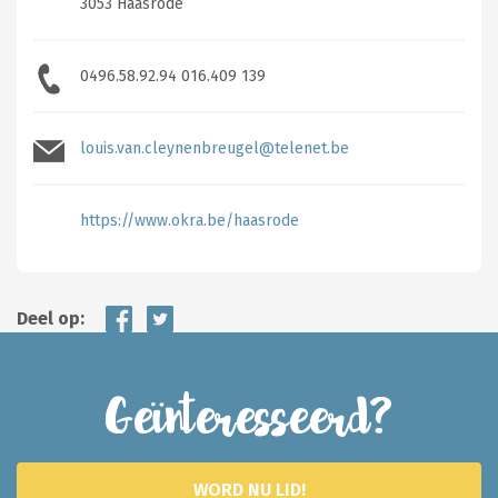
3053 Haasrode
0496.58.92.94 016.409 139
louis.van.cleynenbreugel@telenet.be
https://www.okra.be/haasrode
Deel op:
Geïnteresseerd?
WORD NU LID!