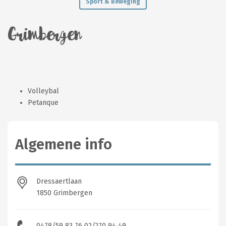
Sport & Beweging
Grimbergen
Volleybal
Petanque
Algemene info
Dressaertlaan
1850 Grimbergen
0478/59 83 76 02/270 94 49