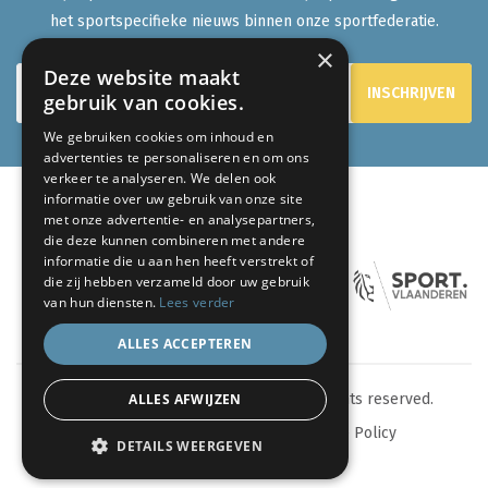
het sportspecifieke nieuws binnen onze sportfederatie.
×
Deze website maakt
gebruik van cookies.
We gebruiken cookies om inhoud en
advertenties te personaliseren en om ons
verkeer te analyseren. We delen ook
informatie over uw gebruik van onze site
met onze advertentie- en analysepartners,
ONZE PARTNERS:
die deze kunnen combineren met andere
informatie die u aan hen heeft verstrekt of
die zij hebben verzameld door uw gebruik
van hun diensten.
Lees verder
ALLES ACCEPTEREN
ALLES AFWIJZEN
© 2024 eenlevenlangsporten.be - All rights reserved.
Sitemap
Privacy Policy
Cookie Policy
DETAILS WEERGEVEN
webdesign by conversal