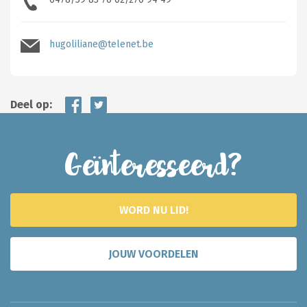
hugoliliane@telenet.be
Deel op:
Geïnteresseerd?
WORD NU LID!
JOUW VOORDELEN