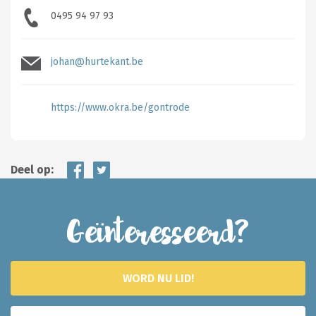
0495 94 97 93
johan@hurtekant.be
https://www.okra.be/gontrode
Deel op:
Geïnteresseerd?
WORD NU LID!