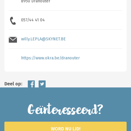
8950 Dranouter
057/44 41 04
willy.LEPLA@SKYNET.BE
https://www.okra.be/dranouter
Deel op:
Geïnteresseerd?
WORD NU LID!