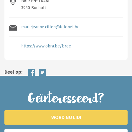
BALKENSTRAAT
3950 Bocholt
mariejeanne.cillen@telenet.be
https://www.okra.be/bree
Deel op:
Geïnteresseerd?
WORD NU LID!