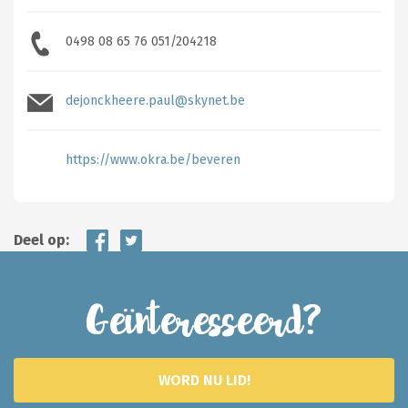
0498 08 65 76 051/204218
dejonckheere.paul@skynet.be
https://www.okra.be/beveren
Deel op:
Geïnteresseerd?
WORD NU LID!