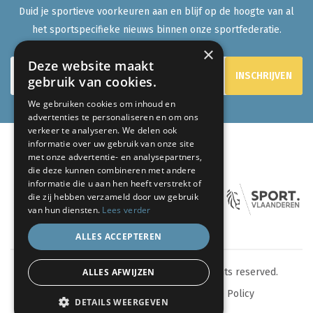
Duid je sportieve voorkeuren aan en blijf op de hoogte van al
het sportspecifieke nieuws binnen onze sportfederatie.
×
Deze website maakt
gebruik van cookies.
We gebruiken cookies om inhoud en
advertenties te personaliseren en om ons
verkeer te analyseren. We delen ook
informatie over uw gebruik van onze site
met onze advertentie- en analysepartners,
ONZE PARTNERS:
die deze kunnen combineren met andere
informatie die u aan hen heeft verstrekt of
die zij hebben verzameld door uw gebruik
van hun diensten.
Lees verder
ALLES ACCEPTEREN
ALLES AFWIJZEN
© 2024 eenlevenlangsporten.be - All rights reserved.
Sitemap
Privacy Policy
Cookie Policy
DETAILS WEERGEVEN