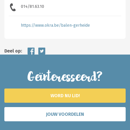
014/81.63.10
https://www.okra.be/balen-gerheide
Deel op:
Geïnteresseerd?
WORD NU LID!
JOUW VOORDELEN