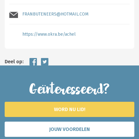
FRANBUTENEERS@HOTMAIL.COM
https://www.okra.be/achel
Deel op:
Geïnteresseerd?
WORD NU LID!
JOUW VOORDELEN