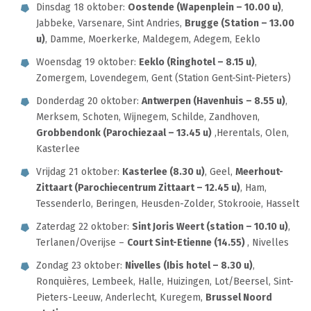
Dinsdag 18 oktober:
Oostende (Wapenplein – 10.00 u)
,
Jabbeke, Varsenare, Sint Andries,
Brugge (Station – 13.00
u)
, Damme, Moerkerke, Maldegem, Adegem, Eeklo
Woensdag 19 oktober:
Eeklo (Ringhotel – 8.15 u)
,
Zomergem, Lovendegem, Gent (Station Gent-Sint-Pieters)
Donderdag 20 oktober:
Antwerpen (Havenhuis – 8.55 u)
,
Merksem, Schoten, Wijnegem, Schilde, Zandhoven,
Grobbendonk (Parochiezaal – 13.45 u)
,Herentals, Olen,
Kasterlee
Vrijdag 21 oktober:
Kasterlee (8.30 u)
, Geel,
Meerhout-
Zittaart (Parochiecentrum Zittaart – 12.45 u)
, Ham,
Tessenderlo, Beringen, Heusden-Zolder, Stokrooie, Hasselt
Zaterdag 22 oktober:
Sint Joris Weert (station – 10.10 u)
,
Terlanen/Overijse –
Court Sint-Etienne (14.55)
, Nivelles
Zondag 23 oktober:
Nivelles (Ibis hotel – 8.30 u)
,
Ronquières, Lembeek, Halle, Huizingen, Lot/Beersel, Sint-
Pieters-Leeuw, Anderlecht, Kuregem,
Brussel Noord