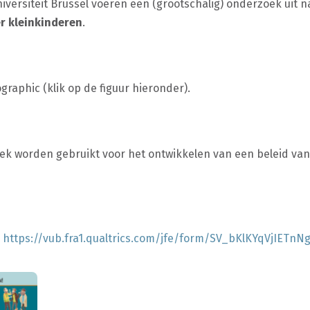
Universiteit Brussel voeren een (grootschalig) onderzoek uit 
r kleinkinderen
.
fographic (klik op de figuur hieronder).
ek worden gebruikt voor het ontwikkelen van een beleid van 
:
https://vub.fra1.qualtrics.com/jfe/form/SV_bKlKYqVjIETnN