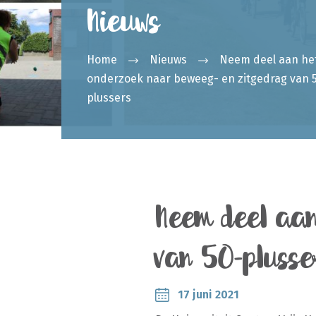
Nieuws
Home
Nieuws
Neem deel aan he
onderzoek naar beweeg- en zitgedrag van 
plussers
Neem deel aan
van 50-plusse
17 juni 2021