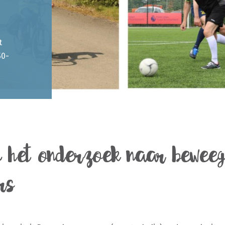
t
50-
 het onderzoek naar beweeg
rs