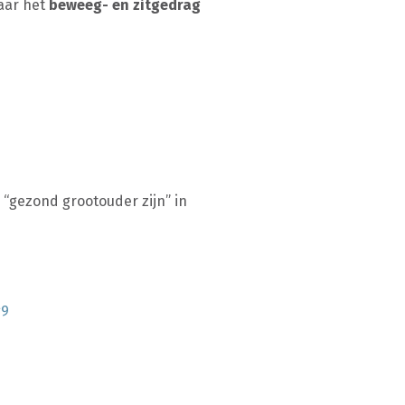
naar het
beweeg- en zitgedrag
“gezond grootouder zijn” in
g9