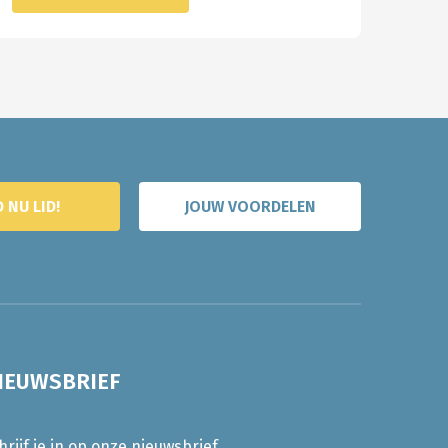
 NU LID!
JOUW VOORDELEN
IEUWSBRIEF
hrijf je in op onze nieuwsbrief.