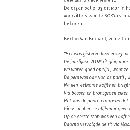
deel aan dit evenement.
De organisatie lag dit jaar i
voorzitters van de BOK’ers ma
bekoren.
Bertho Van Brabant, voorzitte
“Het was gisteren heel vroeg ui
De jaarlijkse VLOM rit ging doo
We waren goed op tijd , want ze
De pers was ook van de partij , w
Na een welkome koffie en brief
Via bossen en bronsgroen eiken
Het was de ponten route en dat
Ginds hebben ze blijkbaar geen
Op de eerste stop was een koff
Daarna vervolgde de rit via Ma