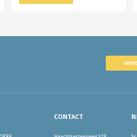
WORD
CONTACT
N
OKRA
Haachtsesteenweg 579
Sc