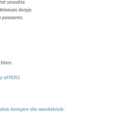
 het smaakte.
ddeleeuws dorpje.
 passseren.
chten:
p-a119353
-okra-kempen-die-wandelstok-