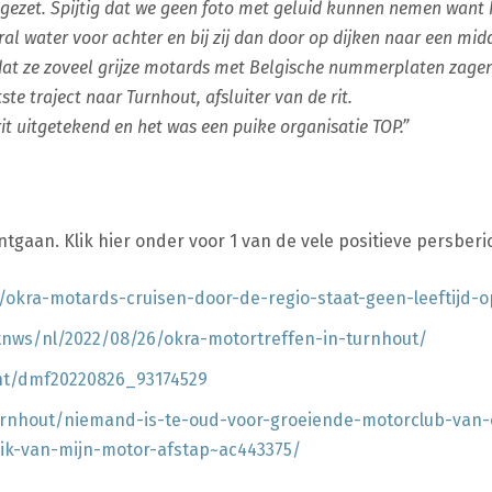
 gezet. Spijtig dat we geen foto met geluid kunnen nemen want
ral water voor achter en bij zij dan door op dijken naar een mi
at ze zoveel grijze motards met Belgische nummerplaten zagen
ste traject naar Turnhout, afsluiter van de rit.
t uitgetekend en het was een puike organisatie TOP.”
ntgaan. Klik hier onder voor 1 van de vele positieve persberi
ls/okra-motards-cruisen-door-de-regio-staat-geen-leeftijd-o
rtnws/nl/2022/08/26/okra-motortreffen-in-turnhout/
nt/dmf20220826_93174529
urnhout/niemand-is-te-oud-voor-groeiende-motorclub-van
-ik-van-mijn-motor-afstap~ac443375/