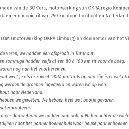
n handen van de BOK’ers, motorwerking van OKRA regio Kempen
akten een mooie rit van 250 km door Turnhout en Nederland
r LOM (motorwerking OKRA Limburg) en deelnemer van het VL
t de veren, we hadden een afspraak in Turnhout.
r en sommige hadden zelfs al een 80 à 100 km rit voor de boeg.
 waren nog aan het voorbereiden.
ant weet je als er zoveel OKRA motards op pad zijn is er wel alti
ing werden de groepen ingedeeld en waren we op weg.
 hout naar Nederland.
 hebben we geweten. We hebben heel wat bootje gevaren.
 waterprobleem.
ie meer dan welkom we hadden dan ook al 90 km achter de wiel
asdijken naar het pannenkoekenhuis waar heuse pannenkoeken 