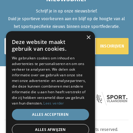
Schrijf je in op onze nieuwsbrief.
Duid je sportieve voorkeuren aan en blijf op de hoogte van al
het sportspecifieke nieuws binnen onze sportfederatie.
×
Deze website maakt
gebruik van cookies.
We gebruiken cookies om inhoud en
advertenties te personaliseren en om ons
verkeer te analyseren. We delen ook
informatie over uw gebruik van onze site
met onze advertentie- en analysepartners,
ONZE PARTNERS:
die deze kunnen combineren met andere
informatie die u aan hen heeft verstrekt of
die zij hebben verzameld door uw gebruik
van hun diensten.
Lees verder
ALLES ACCEPTEREN
ALLES AFWIJZEN
© 2024 eenlevenlangsporten.be - All rights reserved.