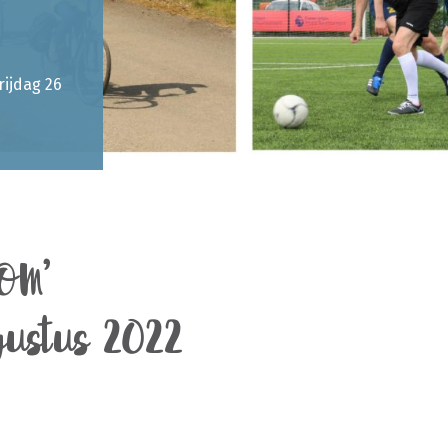
rijdag 26
LOM’
gustus 2022