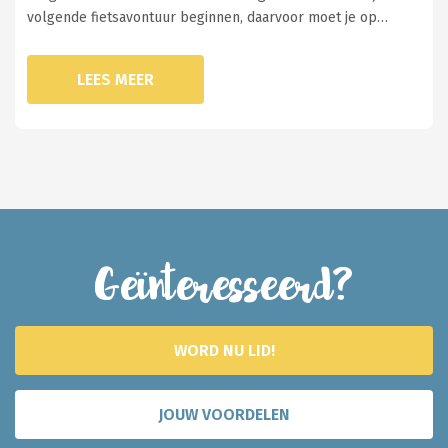
volgende fietsavontuur beginnen, daarvoor moet je op…
LEES MEER
Geïnteresseerd?
WORD NU LID!
JOUW VOORDELEN