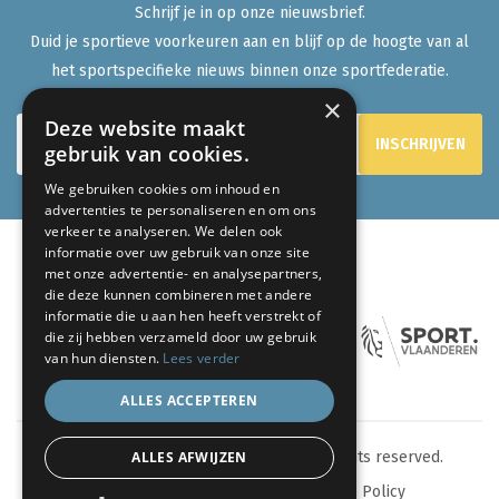
Schrijf je in op onze nieuwsbrief.
Duid je sportieve voorkeuren aan en blijf op de hoogte van al
het sportspecifieke nieuws binnen onze sportfederatie.
×
Deze website maakt
gebruik van cookies.
We gebruiken cookies om inhoud en
advertenties te personaliseren en om ons
verkeer te analyseren. We delen ook
informatie over uw gebruik van onze site
met onze advertentie- en analysepartners,
ONZE PARTNERS:
die deze kunnen combineren met andere
informatie die u aan hen heeft verstrekt of
die zij hebben verzameld door uw gebruik
van hun diensten.
Lees verder
ALLES ACCEPTEREN
ALLES AFWIJZEN
© 2024 eenlevenlangsporten.be - All rights reserved.
Sitemap
Privacy Policy
Cookie Policy