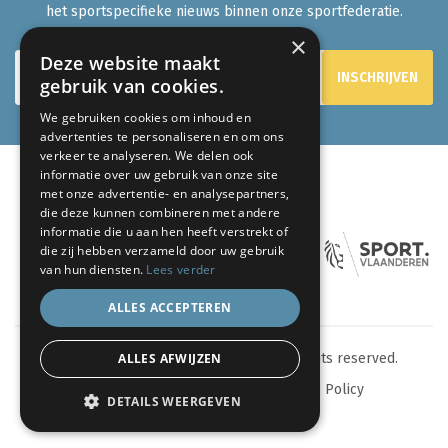
het sportspecifieke nieuws binnen onze sportfederatie.
×
Deze website maakt
gebruik van cookies.
We gebruiken cookies om inhoud en
advertenties te personaliseren en om ons
verkeer te analyseren. We delen ook
informatie over uw gebruik van onze site
met onze advertentie- en analysepartners,
ONZE PARTNERS:
die deze kunnen combineren met andere
informatie die u aan hen heeft verstrekt of
die zij hebben verzameld door uw gebruik
van hun diensten.
Lees verder
ALLES ACCEPTEREN
ALLES AFWIJZEN
© 2024 eenlevenlangsporten.be - All rights reserved.
Sitemap
Privacy Policy
Cookie Policy
DETAILS WEERGEVEN
webdesign by conversal