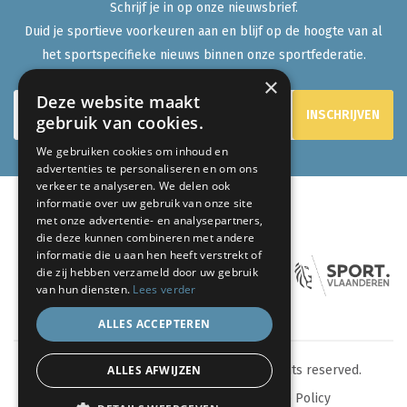
Schrijf je in op onze nieuwsbrief.
Duid je sportieve voorkeuren aan en blijf op de hoogte van al
het sportspecifieke nieuws binnen onze sportfederatie.
×
Deze website maakt
gebruik van cookies.
We gebruiken cookies om inhoud en
advertenties te personaliseren en om ons
verkeer te analyseren. We delen ook
informatie over uw gebruik van onze site
met onze advertentie- en analysepartners,
ONZE PARTNERS:
die deze kunnen combineren met andere
informatie die u aan hen heeft verstrekt of
die zij hebben verzameld door uw gebruik
van hun diensten.
Lees verder
ALLES ACCEPTEREN
ALLES AFWIJZEN
© 2024 eenlevenlangsporten.be - All rights reserved.
Sitemap
Privacy Policy
Cookie Policy